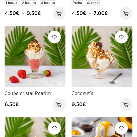
1 boule
2 boules
3 boules
Petite
Grande
4.50
€
–
9.50
€
4.50
€
–
7.00
€
Coupe cristal Pearlin
Coconut’s
6.50
€
9.50
€