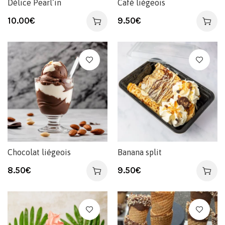
Délice Pearl’in
Café liégeois
10.00
€
9.50
€
Chocolat liégeois
Banana split
8.50
€
9.50
€