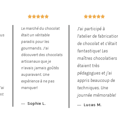










Le marché du chocolat
J’ai participé à
ous
était un véritable
l’atelier de fabricatio
paradis pour les
de chocolat et c’était
gourmands. J’ai
fantastique! Les
découvert des chocolats
maîtres chocolatiers
artisanaux que je
étaient très
s
n’avais jamais goûtés
pédagogues et j’ai
s
auparavant. Une
appris beaucoup de
expérience à ne pas
’ai
manquer!
techniques. Une
nt
journée mémorable!
Sophie L.
Lucas M.