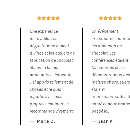










Une expérience
Un événement
incroyable! Les
exceptionnel pour t
dégustations étaient
les amateurs de
divines et les ateliers de
chocolat. Les
fabrication de chocolat
conférences étaient
étaient à la fois
fascinantes et les
amusants et éducatifs.
démonstrations de
J’ai appris tellement de
maîtres chocolatier
choses et je suis
étaient
repartie avec mes
impressionnantes. J
propres créations. Je
adoré chaque mome
recommande vivement!
passé ici.
Marie D.
Jean P.