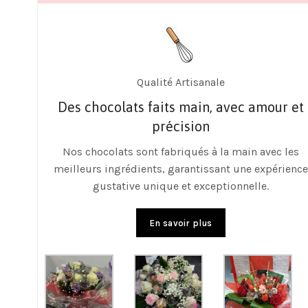
Large Gamme de Produits
t
Découvrez notre vaste sélection de chocol
Truffes, tablettes, ou assortiments gourmands, il y e
pour tous les goûts !
ce
En savoir plus