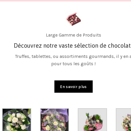
Personnalisation
ats
Des chocolats personnalisés pour chaque
événement
n a
Faites plaisir avec nos chocolats personnalisés pour le
mariages, anniversaires, ou tout autre événement
spécial.
En savoir plus