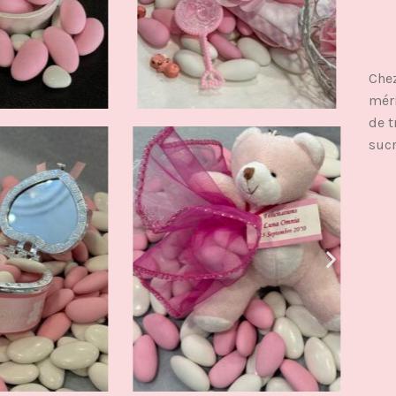
Chez
méri
de t
sucr