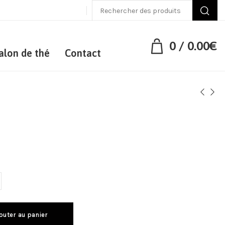
0
/
0.00
€
alon de thé
Contact
outer au panier