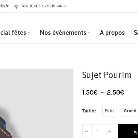
in.fr
116 RUE PETIT 75019 PARIS
cial fêtes
Nos évènements
A propos
S
Sujet Pourim
1.50
€
–
2.50
€
Taille
Petit
Grand
Aj