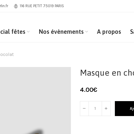
in.fr
116 RUE PETIT 75019 PARIS
cial fêtes
Nos évènements
A propos
S
ocolat
Masque en ch
4.00
€
Aj