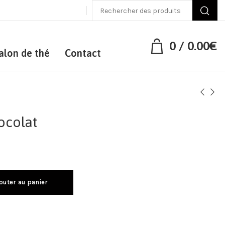
0
/
0.00
€
alon de thé
Contact
ocolat
outer au panier