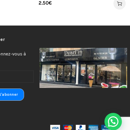
2.50
€
ter
bonnez-vous à