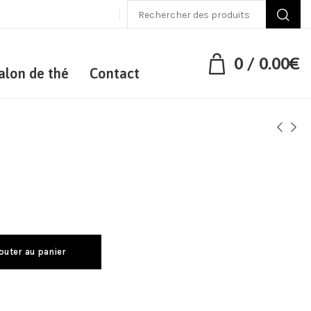
0
/
0.00
€
alon de thé
Contact
outer au panier