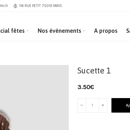
in.fr
116 RUE PETIT 75019 PARIS
cial fêtes
Nos évènements
A propos
S
Sucette 1
3.50
€
Aj