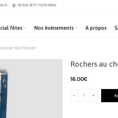
in.fr
116 RUE PETIT 75019 PARIS
cial fêtes
Nos évènements
A propos
S
ocolat noir Pessah
Rochers au ch
16.00
€
Aj