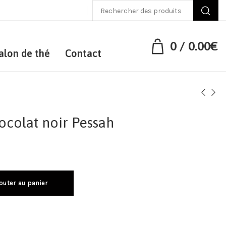
0
/
0.00
€
alon de thé
Contact
ocolat noir Pessah
outer au panier