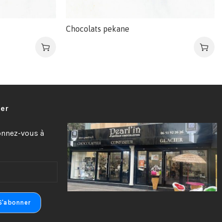
Chocolats pekane
ter
bonnez-vous à