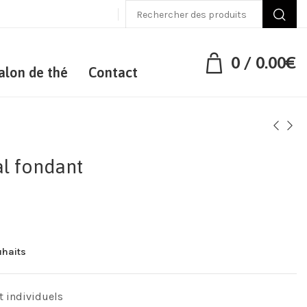
0
/
0.00
€
alon de thé
Contact
al fondant
uhaits
t individuels