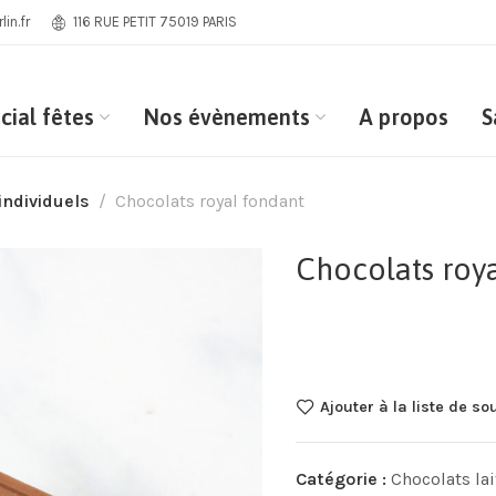
in.fr
116 RUE PETIT 75019 PARIS
cial fêtes
Nos évènements
A propos
S
individuels
Chocolats royal fondant
Chocolats roy
Ajouter à la liste de so
Catégorie :
Chocolats lai