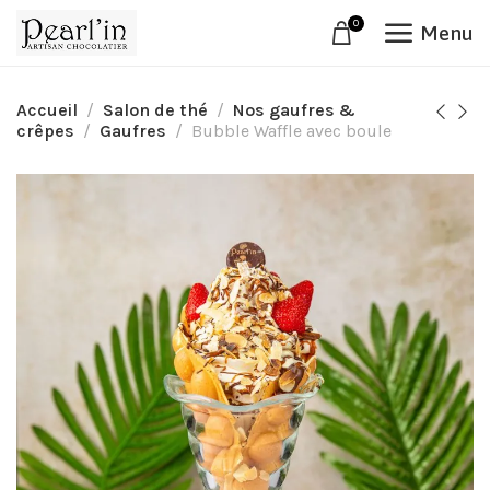
0
Menu
Accueil
Salon de thé
Nos gaufres &
crêpes
Gaufres
Bubble Waffle avec boule