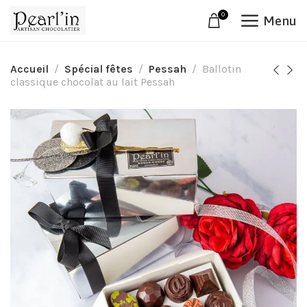
0
Menu
Accueil
Spécial fêtes
Pessah
Ballotin
classique chocolat au lait Pessah