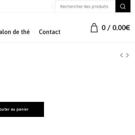
0
/
0.00
€
alon de thé
Contact
outer au panier