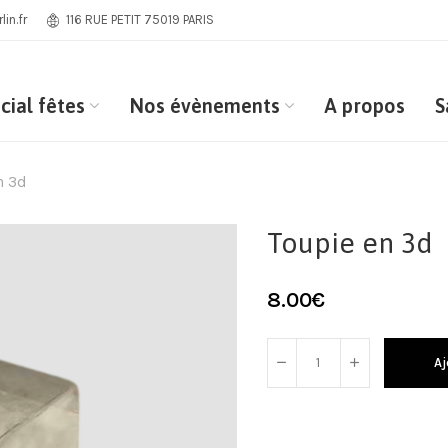
in.fr
116 RUE PETIT 75019 PARIS
cial fêtes
Nos évènements
A propos
S
n 3d
Toupie en 3d
8.00
€
Aj