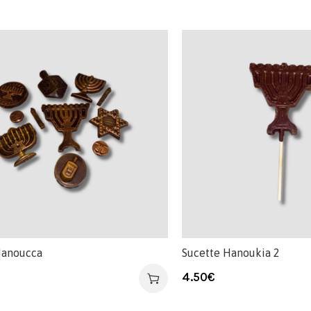
Hanoucca
Sucette Hanoukia 2
4.50
€