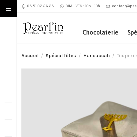
06 51 92 26 26
DIM - VEN : 10h - 19h
contact@pearl
Chocolaterie
Spé
Accueil
Spécial fêtes
Hanouccah
Toupie e