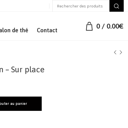
0
/
0.00
€
alon de thé
Contact
n – Sur place
outer au panier