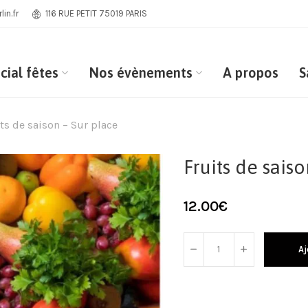
in.fr
116 RUE PETIT 75019 PARIS
cial fêtes
Nos évènements
A propos
S
ts de saison – Sur place
Fruits de saiso
12.00
€
Aj