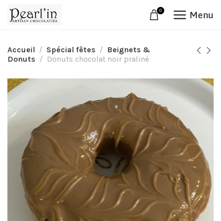
0
Menu
Accueil
Spécial fêtes
Beignets &
Donuts
Donuts chocolat noir praliné