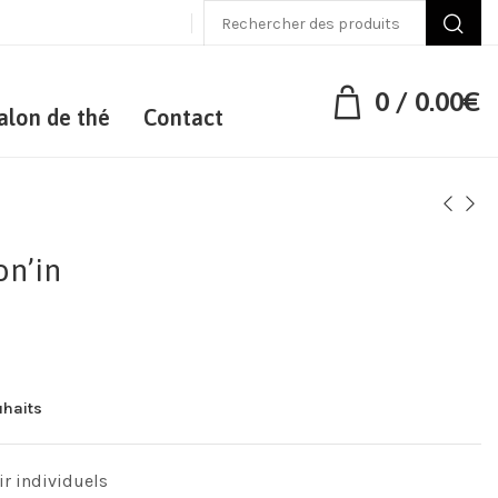
0
/
0.00
€
alon de thé
Contact
on’in
uhaits
ir individuels