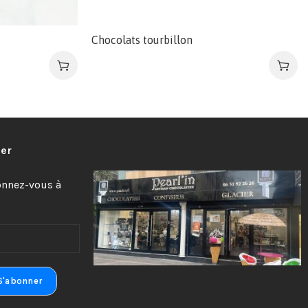
Chocolats tourbillon
ter
bonnez-vous à