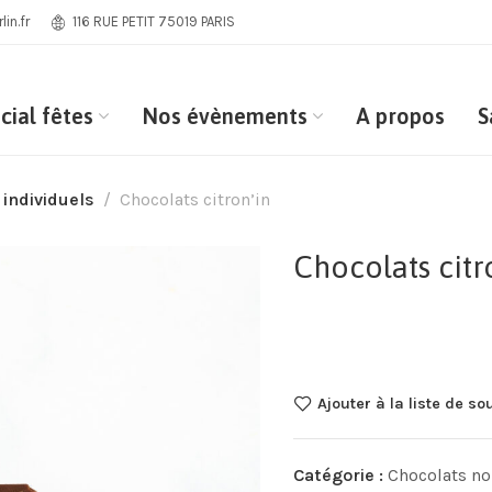
in.fr
116 RUE PETIT 75019 PARIS
cial fêtes
Nos évènements
A propos
S
 individuels
Chocolats citron’in
Chocolats citr
Ajouter à la liste de so
Catégorie :
Chocolats no